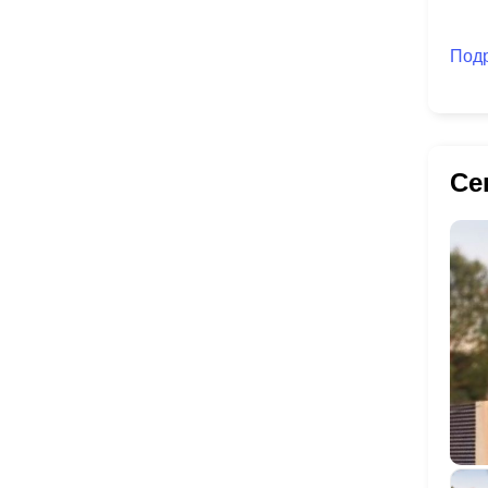
Под
Се