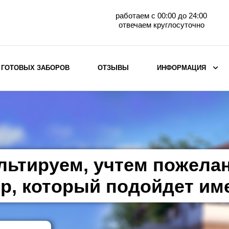
работаем с 00:00 до 24:00
отвечаем круглосуточно
 ГОТОВЫХ ЗАБОРОВ
ОТЗЫВЫ
ИНФОРМАЦИЯ
ВЫБОР ПО МАТЕРИАЛУ
Заборы с кирпичными столбами
Заборы из евроштакетника
горизонтального
льтируем, учтем пожела
Металлические заборы для дачи
Забор жалюзи с кирпичными столбами
р, который подойдет им
Металлические заборы
Металлические ограждения