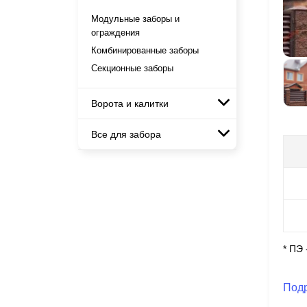
Готовые заборы
Металлические заборы
Модульные заборы и
Комплекты заборов-лего
ограждения
Металлические ограждения
"сделай сам"
Комбинированные заборы
Быстровозводимые заборы
Секционные заборы
Ворота и калитки
Все для забора
Ворота откатные
Ворота распашные
Панели для забора
Ворота складные гармошка
Каркасы ворот
Калитки
Входные группы
* ПЭ
Под