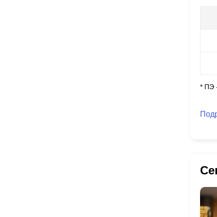
* ПЭ
Под
Се