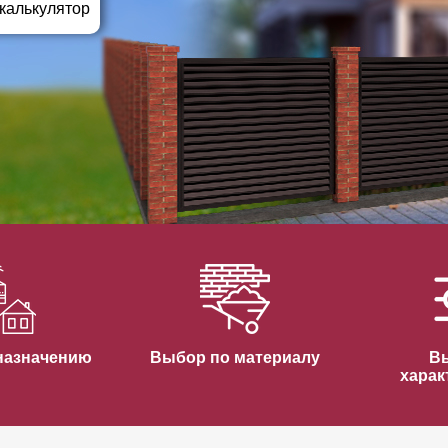
ВЫБОР ПО ХАРАКТЕРИСТИКАМ
 калькулятор
Горизонтальные заборы
Высокие заборы
Красивые, дизайнерские заборы
ВЫБОР ПО СПОСОБУ МОНТАЖА
Заборы под ключ
Готовые заборы
Комплекты заборов-лего "сделай сам"
Быстровозводимые заборы
назначению
Выбор по материалу
В
харак