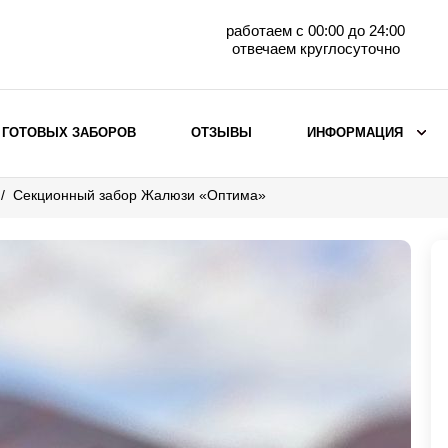
работаем с 00:00 до 24:00
отвечаем круглосуточно
 ГОТОВЫХ ЗАБОРОВ
ОТЗЫВЫ
ИНФОРМАЦИЯ
Секционный забор Жалюзи «Оптима»
ВЫБОР ПО МАТЕРИАЛУ
Заборы с кирпичными столбами
Заборы из евроштакетника
горизонтального
Металлические заборы для дачи
Забор жалюзи с кирпичными столбами
Металлические заборы
Металлические ограждения