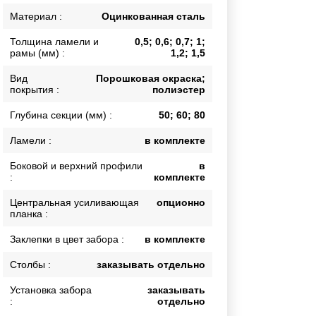
Каркасы ворот
Материал :
Оцинкованная сталь
Калитки
Толщина ламели и
0,5; 0,6; 0,7; 1;
Входные группы
рамы (мм) :
1,2; 1,5
Вид
Порошковая окраска;
покрытия :
полиэстер
ВСЕ ДЛЯ ЗАБОРА
Глубина секции (мм) :
50; 60; 80
Панели для забора
Ламели :
в комплекте
Боковой и верхний профили
в
:
комплекте
Центральная усиливающая
опционно
планка :
Заклепки в цвет забора :
в комплекте
Столбы :
заказывать отдельно
Установка забора
заказывать
:
отдельно