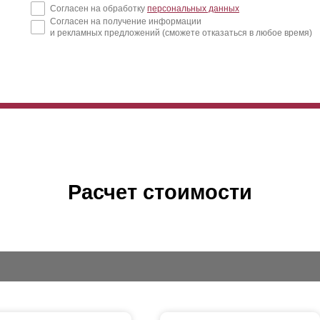
Согласен на обработку
персональных данных
ким, так и высоким.
Согласен на получение информации
и рекламных предложений (сможете отказаться в любое время)
связи с уменьшенной высотой планок, для одинаковой высоты ограж
льше
ламелей
, чем для версии "Стандарт". Это несколько увеличив
сокого расхода стали). Для более детального расчета и сравнения
Расчет стоимости