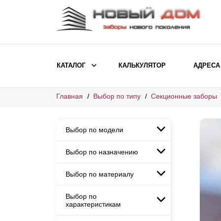
КАТАЛОГ
КАЛЬКУЛЯТОР
АДРЕСА
Главная
Выбор по типу
Секционные заборы
ВЫБОР ПО МОДЕЛИ
Заборы Ранчо
Выбор по модели
Заборы Хай-тек
Заборы Классика
Выбор по назначению
Заборы Ранчо
Заборы Жалюзи
Заборы Хай-тек
Выбор по материалу
Заборы и ограждения для
Заборы Классика
детских садов
ВЫБОР ПО НАЗНАЧЕНИЮ
Заборы Жалюзи
Выбор по
Заборы с кирпичными столбами
Заборы для дачи
характеристикам
Заборы и ограждения для детских
Заборы из евроштакетника
Элитные заборы для коттеджей
садов