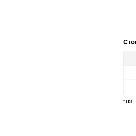
Сто
* ПЭ 