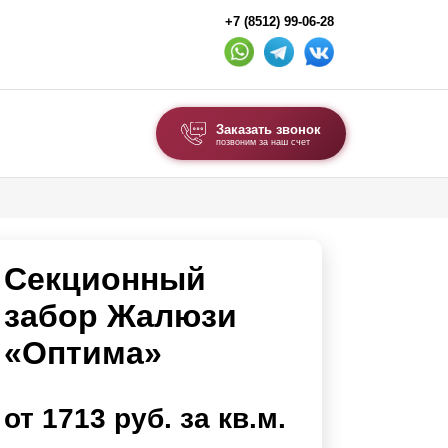
+7 (8512) 99-06-28
Заказать звонок
позвоним за наш счет
ВЫБОР ПО ТИПУ
Модульные заборы и ограждения
Секционный
Комбинированные заборы
Секционные заборы
забор Жалюзи
«Оптима»
ВОРОТА И КАЛИТКИ
Ворота откатные
от 1713 руб. за кв.м.
Ворота распашные
Ворота складные гармошка