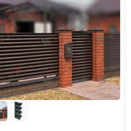
ВЫБОР ПО ХАРАКТЕРИСТИКАМ
Горизонтальные заборы
Высокие заборы
Красивые, дизайнерские заборы
ВЫБОР ПО СПОСОБУ МОНТАЖА
Заборы под ключ
Готовые заборы
Комплекты заборов-лего "сделай сам"
Быстровозводимые заборы