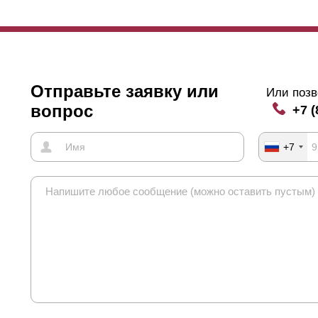
Отправьте заявку или
Или позв
вопрос
+7 (
+7
птима
" подходит для ограждения абсолютно всего: загородных учас
активного отдыха, садов и балконных ограждений. Он также широко
стных автостоянок, поскольку высота
ламелей
придает привлекател