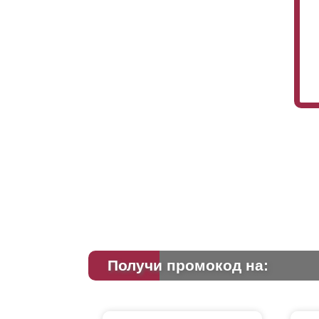
низ
В 
бо
вы
Получи промокод на: