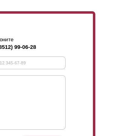
оните
8512) 99-06-28
тков, домов, веранд, беседок, зон семейного
 используется для ограждения предприятий и
ьный вид ограждениям любой высоты, как