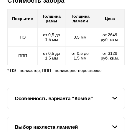
Стоимость забора
Толщина
Толщина
Покрытие
Цена
рамы
ламели
от 0,5 до
от 2649
ПЭ
0,5 мм
1,5 мм
руб. кв.м.
от 0,5 до
от 0,5 до
от 3129
ППП
1,5 мм
1,5 мм
руб. кв.м.
* ПЭ - полиэстер, ППП - полимерно-порошковое
Особенность варианта “Комби”
В каталоге наших заборов, можно подобрать модель
на любой вкус. Каждая разновидность по своему
Выбор нахлеста ламелей
уникальна и может удовлетворить именно ваш