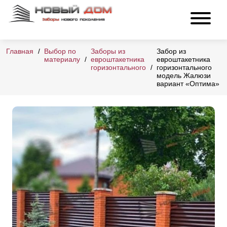
Главная
Выбор по
Заборы из
Забор из
материалу
евроштакетника
евроштакетника
горизонтального
горизонтального
модель Жалюзи
вариант «Оптима»